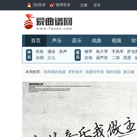
QQ登录
微博登录
首页
声乐
器乐
戏曲
视频
软
民歌
通俗
美声
钢琴
电子琴
手风琴
萨克
声
器
乐
乐
合唱
少儿
吉他
葫芦丝
二胡
琵琶
本周推荐：
我和我的祖国
罗刹海市
我爱你中国
我的祖国
姚贝娜