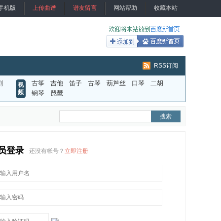
手机版
上传曲谱
谱友留言
网站帮助
收藏本站
RSS订阅
剧
古筝
吉他
笛子
古琴
葫芦丝
口琴
二胡
视
频
钢琴
琵琶
员登录
还没有帐号？
立即注册