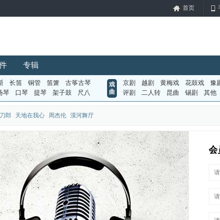
首页
件
专辑
斯
长笛
铜管
笛箫
古筝古琴
京剧
越剧
黄梅戏
花鼓戏
豫
戏
曲
扬琴
口琴
提琴
架子鼓
尺八
评剧
二人转
昆曲
锡剧
其他
刀郎
天地在我心
周杰伦
漠河舞厅
会