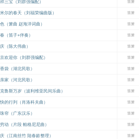
祥三宝（刘群强编配）
笛箫
米尔的春天（刘福荣编曲版）
笛箫
色（箫曲 赵海洋词曲）
笛箫
春（笛子+伴奏）
笛箫
庆（陈大伟曲）
笛箫
京欢迎你（刘群强编配）
笛箫
香袋（湖北民歌）
笛箫
亲家（河北民歌）
笛箫
克鲁斯万岁（波利维亚民间乐曲）
笛箫
快的行列（肖洛科夫曲）
笛箫
珠帘（广东汉乐）
笛箫
穷动（片段 帕格尼尼曲）
笛箫
庆（江南丝竹 陆春龄整理）
笛箫