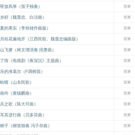
呀放风筝（笛子独奏）
笛箫
乡好（魏显忠、白洁曲）
笛箫
夏的果实（李焯雄作曲版）
笛箫
月桂花遍地开（江西民歌、魏显忠编曲版）
笛箫
山飞箫（林文增演奏 排萧曲）
笛箫
了情（电视剧《夜深沉》主题曲）
笛箫
乐的准葛尔（F调梆笛）
笛箫
蛤蟆（山东民歌）
笛箫
南吟（黄锡麟曲）
笛箫
兵之歌（陈大可曲）
笛箫
耳其进行曲（贝多芬曲）
笛箫
梆子（梆笛独奏 冯子存曲）
笛箫