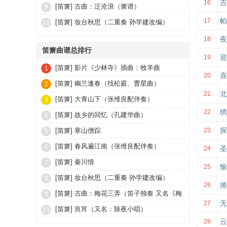
吉
16
[笛箫]
古曲：泛沧浪（箫谱）
9
帕
17
[笛箫]
妆台秋思（二重奏 孙学建改编）
10
夜
18
笛箫曲谱总排行
迎
19
[笛箫]
影片《少林寺》插曲：牧羊曲
1
喜
20
[笛箫]
幽兰逢春（找松庭、曹星曲）
2
北
21
[笛箫]
大青山下（张维良配伴奏）
3
绣
22
[笛箫]
故乡的回忆（孔建华曲）
4
探
[笛箫]
寒山僧踪
23
5
[笛箫]
春风遍江南（张维良配伴奏）
6
圣
24
[笛箫]
秦川情
7
愉
25
[笛箫]
妆台秋思（二重奏 孙学建改编）
8
捲
26
[笛箫]
古曲：梅花三弄（笛子独奏 又名《梅
9
无
27
花引》《玉妃引》）
[笛箫]
良宵（又名：除夜小唱）
10
云
28