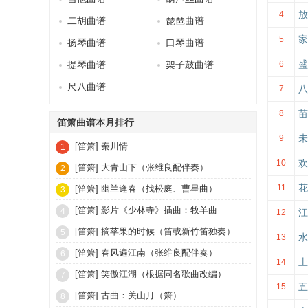
放
4
二胡曲谱
琵琶曲谱
家
5
扬琴曲谱
口琴曲谱
盛
提琴曲谱
架子鼓曲谱
6
尺八曲谱
八
7
苗
8
笛箫曲谱本月排行
未
9
[笛箫]
秦川情
1
欢
10
[笛箫]
大青山下（张维良配伴奏）
2
花
11
[笛箫]
幽兰逢春（找松庭、曹星曲）
3
[笛箫]
影片《少林寺》插曲：牧羊曲
4
江
12
[笛箫]
摘苹果的时候（笛或新竹笛独奏）
5
水
13
[笛箫]
春风遍江南（张维良配伴奏）
6
土
14
[笛箫]
笑傲江湖（根据同名歌曲改编）
7
五
15
[笛箫]
古曲：关山月（箫）
8