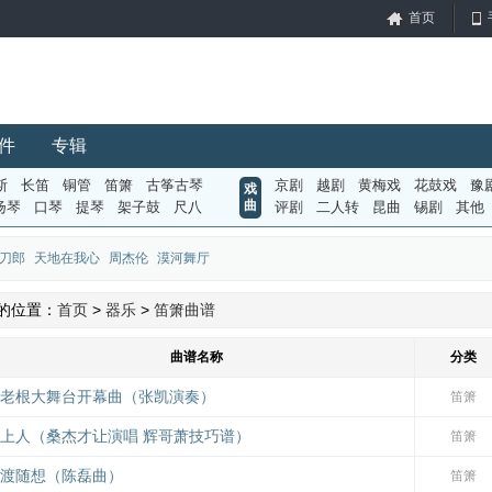
首页
件
专辑
斯
长笛
铜管
笛箫
古筝古琴
京剧
越剧
黄梅戏
花鼓戏
豫
戏
曲
扬琴
口琴
提琴
架子鼓
尺八
评剧
二人转
昆曲
锡剧
其他
刀郎
天地在我心
周杰伦
漠河舞厅
的位置：
首页
>
器乐
>
笛箫曲谱
曲谱名称
分类
老根大舞台开幕曲（张凯演奏）
笛箫
上人（桑杰才让演唱 辉哥萧技巧谱）
笛箫
渡随想（陈磊曲）
笛箫