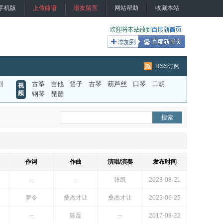
手机版
上传曲谱
谱友留言
网站帮助
收藏本站
RSS订阅
剧
古筝
吉他
笛子
古琴
葫芦丝
口琴
二胡
视
频
钢琴
琵琶
作词
作曲
演唱/演奏
发布时间
--
--
张凯
2023-08-21
罗令
桑杰才让
桑杰才让
2023-06-25
--
陈磊
--
2017-08-22