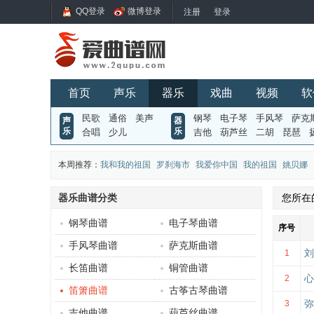
QQ登录
微博登录
首页
声乐
器乐
戏曲
视频
软
民歌
通俗
美声
钢琴
电子琴
手风琴
萨克
声
器
乐
乐
合唱
少儿
吉他
葫芦丝
二胡
琵琶
本周推荐：
我和我的祖国
罗刹海市
我爱你中国
我的祖国
姚贝娜
器乐曲谱分类
您所在
钢琴曲谱
电子琴曲谱
序号
手风琴曲谱
萨克斯曲谱
刘
1
长笛曲谱
铜管曲谱
心
2
笛箫曲谱
古筝古琴曲谱
弥
3
吉他曲谱
葫芦丝曲谱