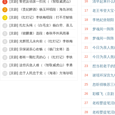
清早起来什么
[京剧]
誓把反动派一扫光（《智取威虎山》
16
1
选段、琴谱）
[京剧]
《贵妃醉酒》杨玉环唱段：海岛冰轮
2
老王爷登大宝
17
初转腾
[京剧]
《红灯记》李铁梅唱段：打不尽豺狼
3
李艳妃坐朝阳
18
决不下战场（琴谱）
[京剧]
扎红头绳（《白毛女》杨白劳、喜儿
4
梦魂间一阵阵
19
对唱）
[京剧]
《锁麟囊》选段：春秋亭外风雨暴
5
梦魂间一阵阵
20
[京剧]
光辉照儿永向前（《红灯记》李铁梅
6
今日为亲人熬
21
唱段、琴谱）
[京剧]
宗保诞辰心欢畅（《杨门女将》选
7
今日为亲人熬
段、琴谱）
22
[京剧]
都有一颗红亮的心（《红灯记》李铁
8
梅唱段、琴谱）
[京剧]
这些兵急人难（《智取威虎山》李勇
9
想当初老子的
23
奇唱段、琴谱）
[京剧]
忠于人民忠于党（《海港》方海珍唱
10
谢瑶环深宫九
24
段）
忽听得唤苏三
25
彩蝶飞（京剧
26
老程婴提笔泪
27
老程婴提笔泪
28