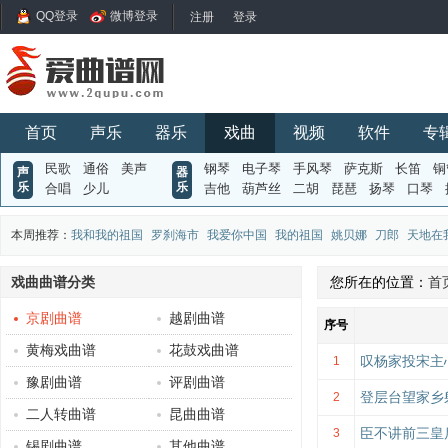
QQ登录
微博登录
首页
声乐
器乐
戏曲
视频
软件
专
民歌
通俗
美声
钢琴
电子琴
手风琴
萨克斯
长笛
铜
声
器
乐
乐
合唱
少儿
吉他
葫芦丝
二胡
琵琶
扬琴
口琴
本周推荐：
我和我的祖国
罗刹海市
我爱你中国
我的祖国
姚贝娜
刀郎
天地在
戏曲曲谱分类
您所在的位置：
首
京剧曲谱
越剧曲谱
序号
黄梅戏曲谱
花鼓戏曲谱
叹杨家投宋主
1
豫剧曲谱
评剧曲谱
登层台望家乡
2
二人转曲谱
昆曲曲谱
臣不讲前三皇
3
锡剧曲谱
其他曲谱