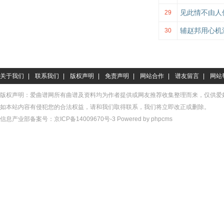
见此情不由人
29
辅赵邦用心机
30
关于我们
|
联系我们
|
版权声明
|
免责声明
|
网站合作
|
谱友留言
|
网站
版权声明：爱曲谱网所有曲谱及资料均为作者提供或网友推荐收集整理而来，仅供爱
如本站内容有侵犯您的合法权益，请和我们取得联系，我们将立即改正或删除。
信息产业部备案号：
京ICP备14009670号-3
Powered by phpcms