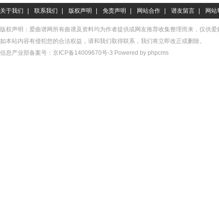
关于我们
|
联系我们
|
版权声明
|
免责声明
|
网站合作
|
谱友留言
|
网站
版权声明：爱曲谱网所有曲谱及资料均为作者提供或网友推荐收集整理而来，仅供爱
如本站内容有侵犯您的合法权益，请和我们取得联系，我们将立即改正或删除。
信息产业部备案号：
京ICP备14009670号-3
Powered by phpcms