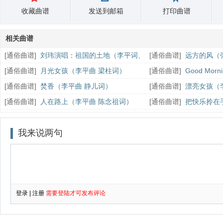
收藏曲谱
发送到邮箱
打印曲谱
相关曲谱
[
通俗曲谱
]
刘玮演唱：祖国的土地（李平词、
[
通俗曲谱
]
远方的风（
赵连第曲）
[
通俗曲谱
]
月光女孩（李平曲 梁柱词）
[
通俗曲谱
]
Good Mo
词）
[
通俗曲谱
]
焚香（李平曲 静儿词）
[
通俗曲谱
]
漂亮女孩（
[
通俗曲谱
]
人在路上（李平曲 陈念祖词）
[
通俗曲谱
]
把快乐拎在
词）