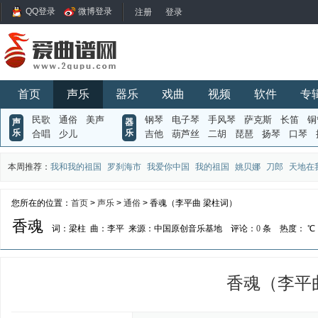
QQ登录
微博登录
首页
声乐
器乐
戏曲
视频
软件
专
民歌
通俗
美声
钢琴
电子琴
手风琴
萨克斯
长笛
铜
声
器
乐
乐
合唱
少儿
吉他
葫芦丝
二胡
琵琶
扬琴
口琴
本周推荐：
我和我的祖国
罗刹海市
我爱你中国
我的祖国
姚贝娜
刀郎
天地在
您所在的位置：
首页
>
声乐
>
通俗
> 香魂（李平曲 梁柱词）
香魂
词：梁柱
曲：李平
来源：中国原创音乐基地
评论：
0
条
热度：
℃
香魂（李平