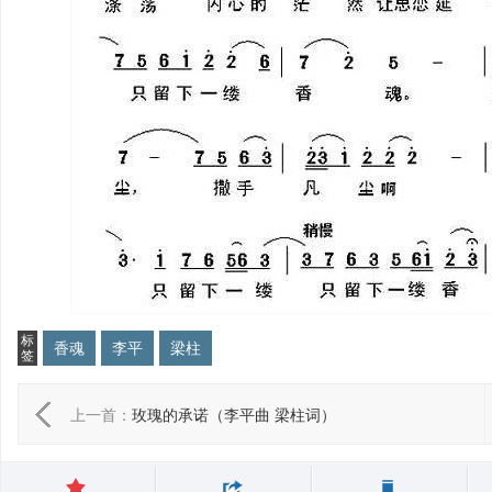
标
香魂
李平
梁柱
签
上一首：
玫瑰的承诺（李平曲 梁柱词）