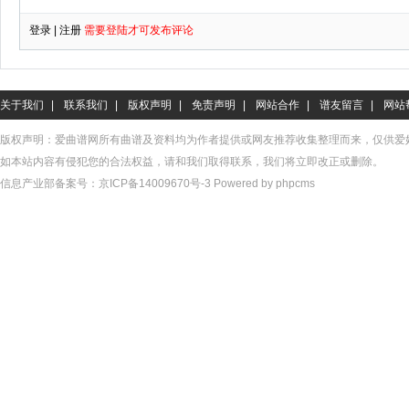
关于我们
|
联系我们
|
版权声明
|
免责声明
|
网站合作
|
谱友留言
|
网站
版权声明：爱曲谱网所有曲谱及资料均为作者提供或网友推荐收集整理而来，仅供爱
如本站内容有侵犯您的合法权益，请和我们取得联系，我们将立即改正或删除。
信息产业部备案号：
京ICP备14009670号-3
Powered by phpcms