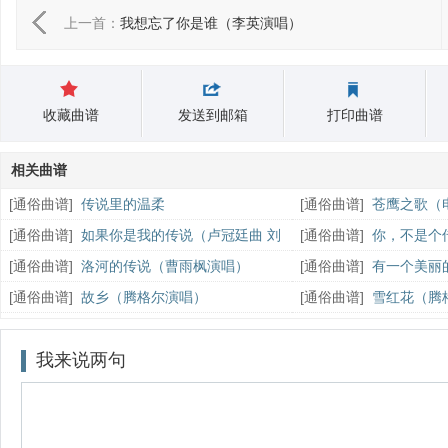
上一首：
我想忘了你是谁（李英演唱）
收藏曲谱
发送到邮箱
打印曲谱
相关曲谱
[
通俗曲谱
]
传说里的温柔
[
通俗曲谱
]
苍鹰之歌（
主题歌）
[
通俗曲谱
]
如果你是我的传说（卢冠廷曲 刘
[
通俗曲谱
]
你，不是个
德华词）
词）
[
通俗曲谱
]
洛河的传说（曹雨枫演唱）
[
通俗曲谱
]
有一个美丽
石的传说》主题曲）
[
通俗曲谱
]
故乡（腾格尔演唱）
[
通俗曲谱
]
雪红花（腾