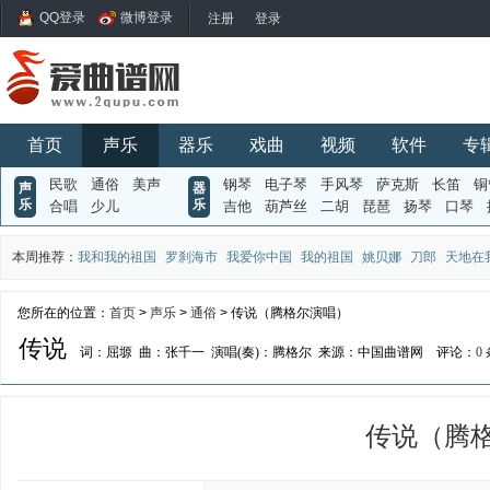
QQ登录
微博登录
首页
声乐
器乐
戏曲
视频
软件
专
民歌
通俗
美声
钢琴
电子琴
手风琴
萨克斯
长笛
铜
声
器
乐
乐
合唱
少儿
吉他
葫芦丝
二胡
琵琶
扬琴
口琴
本周推荐：
我和我的祖国
罗刹海市
我爱你中国
我的祖国
姚贝娜
刀郎
天地在
您所在的位置：
首页
>
声乐
>
通俗
> 传说（腾格尔演唱）
传说
词：屈塬
曲：张千一
演唱(奏)：腾格尔
来源：中国曲谱网
评论：
0
传说（腾