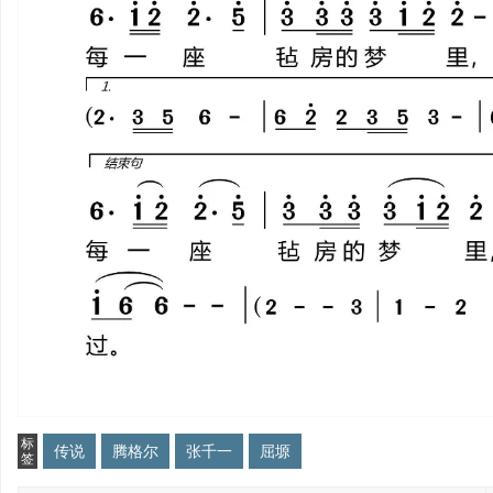
标
传说
腾格尔
张千一
屈塬
签