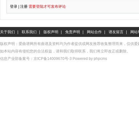
关于我们
|
联系我们
|
版权声明
|
免责声明
|
网站合作
|
谱友留言
|
网站
版权声明：爱曲谱网所有曲谱及资料均为作者提供或网友推荐收集整理而来，仅供爱
如本站内容有侵犯您的合法权益，请和我们取得联系，我们将立即改正或删除。
信息产业部备案号：
京ICP备14009670号-3
Powered by phpcms