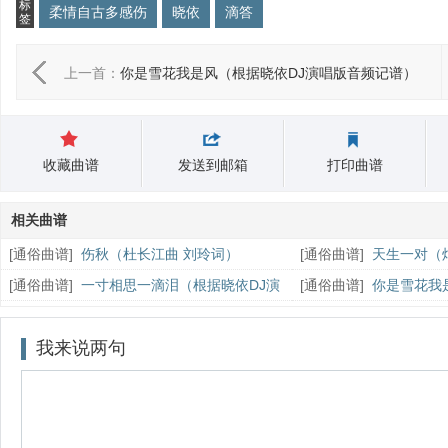
标
柔情自古多感伤
晓依
滴答
签
上一首：
你是雪花我是风（根据晓依DJ演唱版音频记谱）
收藏曲谱
发送到邮箱
打印曲谱
相关曲谱
[
通俗曲谱
]
伤秋（杜长江曲 刘玲词）
[
通俗曲谱
]
天生一对（
[
通俗曲谱
]
一寸相思一滴泪（根据晓依DJ演
[
通俗曲谱
]
你是雪花我
唱版音频记谱）
唱版音频记谱）