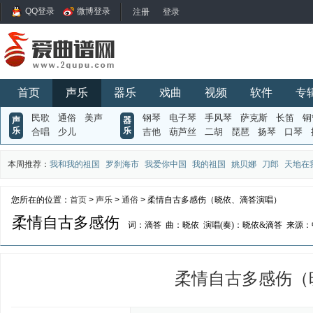
QQ登录
微博登录
首页
声乐
器乐
戏曲
视频
软件
专
民歌
通俗
美声
钢琴
电子琴
手风琴
萨克斯
长笛
铜
声
器
乐
乐
合唱
少儿
吉他
葫芦丝
二胡
琵琶
扬琴
口琴
本周推荐：
我和我的祖国
罗刹海市
我爱你中国
我的祖国
姚贝娜
刀郎
天地在
您所在的位置：
首页
>
声乐
>
通俗
> 柔情自古多感伤（晓依、滴答演唱）
柔情自古多感伤
词：滴答
曲：晓依
演唱(奏)：晓依&滴答
来源：
柔情自古多感伤（