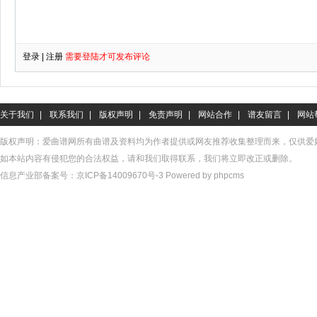
关于我们
|
联系我们
|
版权声明
|
免责声明
|
网站合作
|
谱友留言
|
网站
版权声明：爱曲谱网所有曲谱及资料均为作者提供或网友推荐收集整理而来，仅供爱
如本站内容有侵犯您的合法权益，请和我们取得联系，我们将立即改正或删除。
信息产业部备案号：
京ICP备14009670号-3
Powered by phpcms