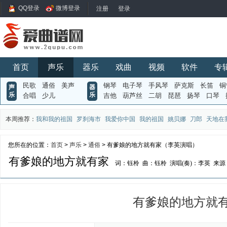
QQ登录
微博登录
首页
声乐
器乐
戏曲
视频
软件
专
民歌
通俗
美声
钢琴
电子琴
手风琴
萨克斯
长笛
铜
声
器
乐
乐
合唱
少儿
吉他
葫芦丝
二胡
琵琶
扬琴
口琴
本周推荐：
我和我的祖国
罗刹海市
我爱你中国
我的祖国
姚贝娜
刀郎
天地在
您所在的位置：
首页
>
声乐
>
通俗
> 有爹娘的地方就有家（李英演唱）
有爹娘的地方就有家
词：钰柃
曲：钰柃
演唱(奏)：李英
来源
有爹娘的地方就