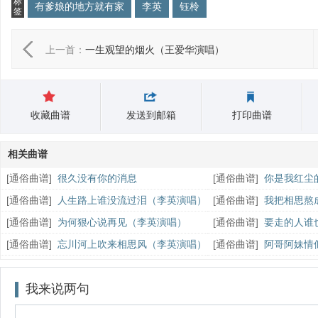
标
有爹娘的地方就有家
李英
钰柃
签
上一首：
一生观望的烟火（王爱华演唱）
收藏曲谱
发送到邮箱
打印曲谱
相关曲谱
[
通俗曲谱
]
很久没有你的消息
[
通俗曲谱
]
你是我红尘的
版）
[
通俗曲谱
]
人生路上谁没流过泪（李英演唱）
[
通俗曲谱
]
我把相思熬
[
通俗曲谱
]
为何狠心说再见（李英演唱）
[
通俗曲谱
]
要走的人谁
[
通俗曲谱
]
忘川河上吹来相思风（李英演唱）
[
通俗曲谱
]
阿哥阿妹情