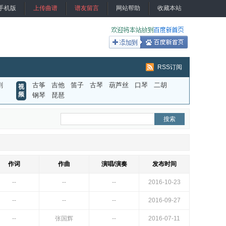
手机版
上传曲谱
谱友留言
网站帮助
收藏本站
RSS订阅
剧
古筝
吉他
笛子
古琴
葫芦丝
口琴
二胡
视
频
钢琴
琵琶
作词
作曲
演唱/演奏
发布时间
--
--
--
2016-10-23
--
--
--
2016-09-27
--
张国辉
--
2016-07-11