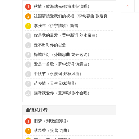
秋情（歌海璃光/歌海李征演唱）
4
1
祖国请接受我们的祝福（李幼容曲 张遇良
2
词）
李强年《伊宁情歌》简谱
3
你是我的最爱（曹中新词 刘永泉曲）
4
走不出对你的思念
5
梅城路灯（孙顺忠曲 龙开远词）
6
爱是一首歌（罗钟沅词 诗意曲）
7
中秋节（永媛词 郑秋风曲）
8
苗乡情（天生兄妹演唱）
9
猫咪我爱你（童声独唱/小合唱）
10
曲谱总排行
旧梦（刘晓超演唱）
1
苹果香（狼戈 词曲）
2