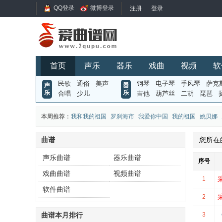
QQ登录
微博登录
首页
声乐
器乐
戏曲
视频
软
民歌
通俗
美声
钢琴
电子琴
手风琴
萨克
声
器
乐
乐
合唱
少儿
吉他
葫芦丝
二胡
琵琶
本周推荐：
我和我的祖国
罗刹海市
我爱你中国
我的祖国
姚贝娜
曲谱
您所在
声乐曲谱
器乐曲谱
序号
戏曲曲谱
视频曲谱
1
软件曲谱
2
曲谱本月排行
3