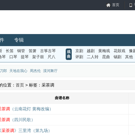
首页
件
专辑
斯
长笛
铜管
笛箫
古筝古琴
京剧
越剧
黄梅戏
花鼓戏
豫
戏
曲
扬琴
口琴
提琴
架子鼓
尺八
评剧
二人转
昆曲
锡剧
其他
刀郎
天地在我心
周杰伦
漠河舞厅
的位置：
首页
> 标签：采茶调
曲谱名称
采茶调
（云南花灯 黄梅改编）
采茶调
（四川民歌）
《
采茶调
》三里湾（第九场）