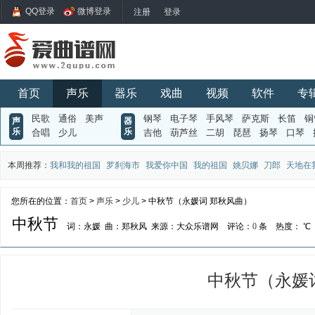
QQ登录
微博登录
首页
声乐
器乐
戏曲
视频
软件
专
民歌
通俗
美声
钢琴
电子琴
手风琴
萨克斯
长笛
铜
声
器
乐
乐
合唱
少儿
吉他
葫芦丝
二胡
琵琶
扬琴
口琴
本周推荐：
我和我的祖国
罗刹海市
我爱你中国
我的祖国
姚贝娜
刀郎
天地在
您所在的位置：
首页
>
声乐
>
少儿
> 中秋节（永媛词 郑秋风曲）
中秋节
词：永媛
曲：郑秋风
来源：大众乐谱网
评论：
0
条
热度：
℃
中秋节（永媛