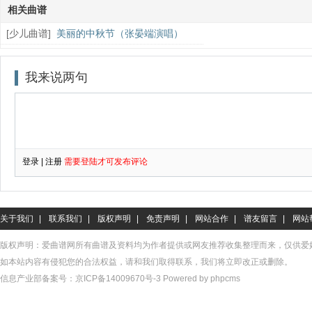
相关曲谱
[
少儿曲谱
]
美丽的中秋节（张晏端演唱）
关于我们
|
联系我们
|
版权声明
|
免责声明
|
网站合作
|
谱友留言
|
网站
版权声明：爱曲谱网所有曲谱及资料均为作者提供或网友推荐收集整理而来，仅供爱
如本站内容有侵犯您的合法权益，请和我们取得联系，我们将立即改正或删除。
信息产业部备案号：
京ICP备14009670号-3
Powered by phpcms