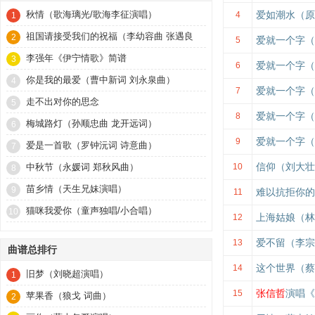
秋情（歌海璃光/歌海李征演唱）
爱如潮水（原
4
1
祖国请接受我们的祝福（李幼容曲 张遇良
2
爱就一个字（
5
词）
李强年《伊宁情歌》简谱
3
爱就一个字（
6
你是我的最爱（曹中新词 刘永泉曲）
4
爱就一个字（
7
走不出对你的思念
5
爱就一个字（
8
梅城路灯（孙顺忠曲 龙开远词）
6
爱就一个字（
9
爱是一首歌（罗钟沅词 诗意曲）
7
信仰（刘大壮
中秋节（永媛词 郑秋风曲）
10
8
苗乡情（天生兄妹演唱）
9
难以抗拒你的
11
猫咪我爱你（童声独唱/小合唱）
10
上海姑娘（林
12
爱不留（李宗
13
曲谱总排行
这个世界（蔡
14
旧梦（刘晓超演唱）
1
张信哲
演唱《
15
苹果香（狼戈 词曲）
2