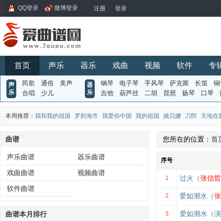
QQ登录
微博登录
首页
声乐
器乐
戏曲
视频
软件
专
民歌
通俗
美声
钢琴
电子琴
手风琴
萨克斯
长笛
铜
声
器
乐
乐
合唱
少儿
吉他
葫芦丝
二胡
琵琶
扬琴
口琴
本周推荐：
我和我的祖国
罗刹海市
我爱你中国
我的祖国
姚贝娜
刀郎
天地在
曲谱
您所在的位置：
首
声乐曲谱
器乐曲谱
序号
戏曲曲谱
视频曲谱
过火（
张信哲
1
软件曲谱
爱如潮水（
张
2
爱如潮水（演
曲谱本月排行
3