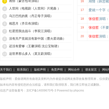
画你（蒙古包哥演唱）
用情（薛忠铭
3
16
人世间（电视剧《人世间》片尾曲 ）
4
爱就一个字（
17
乌兰巴托的夜（丹正母子演唱）
5
张信哲
演唱：
18
相思月（齐旦布演唱）
6
张信哲
《不要
19
红星照我去战斗（李双江演唱）
7
张信哲
演唱：
20
没有共产党就没有新中国（曹火星词曲）
8
还没有爱够（王馨演唱 沈公宝制谱）
9
这世界那么多人（莫文蔚演唱）
10
关于我们
|
联系我们
|
版权声明
|
免责声明
|
网站合作
|
谱友留言
|
网站
版权声明：爱曲谱网所有曲谱及资料均为作者提供或网友推荐收集整理而来，仅供爱
如本站内容有侵犯您的合法权益，请和我们取得联系，我们将立即改正或删除。
信息产业部备案号：
京ICP备14009670号-3
Powered by phpcms