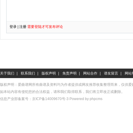
关于我们
|
联系我们
|
版权声明
|
免责声明
|
网站合作
|
谱友留言
|
网站
版权声明：爱曲谱网所有曲谱及资料均为作者提供或网友推荐收集整理而来，仅供爱
如本站内容有侵犯您的合法权益，请和我们取得联系，我们将立即改正或删除。
信息产业部备案号：
京ICP备14009670号-3
Powered by phpcms