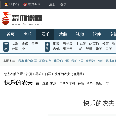
QQ登录
微博登录
首页
声乐
器乐
戏曲
视频
软件
专
民歌
通俗
美声
钢琴
电子琴
手风琴
萨克斯
长笛
铜
声
器
乐
乐
合唱
少儿
吉他
葫芦丝
二胡
琵琶
扬琴
口琴
本周推荐：
我和我的祖国
罗刹海市
我爱你中国
我的祖国
姚贝娜
刀郎
天地在
您所在的位置：
首页
>
器乐
>
口琴
> 快乐的农夫（舒曼曲）
快乐的农夫
曲：舒曼
来源：口琴简谱网
评论：
0
条
热度：
℃
快乐的农夫