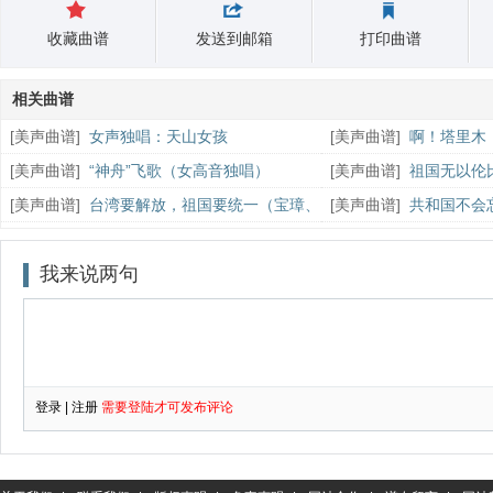
收藏曲谱
发送到邮箱
打印曲谱
相关曲谱
[
美声曲谱
]
女声独唱：天山女孩
[
美声曲谱
]
啊！塔里木
[
美声曲谱
]
“神舟”飞歌（女高音独唱）
[
美声曲谱
]
祖国无以伦
[
美声曲谱
]
台湾要解放，祖国要统一（宝璋、
[
美声曲谱
]
共和国不会
大鸣曲 李幼容词）
和国不会忘记》主题歌）