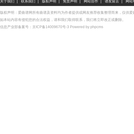
关于我们
|
联系我们
|
版权声明
|
免责声明
|
网站合作
|
谱友留言
|
网站
版权声明：爱曲谱网所有曲谱及资料均为作者提供或网友推荐收集整理而来，仅供爱
如本站内容有侵犯您的合法权益，请和我们取得联系，我们将立即改正或删除。
信息产业部备案号：
京ICP备14009670号-3
Powered by phpcms