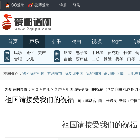
QQ登录
微博登录
首页
声乐
器乐
戏曲
视频
软件
专
民歌
通俗
美声
钢琴
电子琴
手风琴
萨克斯
长笛
铜
声
器
乐
乐
合唱
少儿
吉他
葫芦丝
二胡
琵琶
扬琴
口琴
本周推荐：
我和我的祖国
罗刹海市
我爱你中国
我的祖国
姚贝娜
刀郎
天地在
您所在的位置：
首页
>
声乐
>
美声
> 祖国请接受我们的祝福（李幼容曲 张遇良词
祖国请接受我们的祝福
词：李幼容
曲：张遇良
来源：中国
祖国请接受我们的祝福