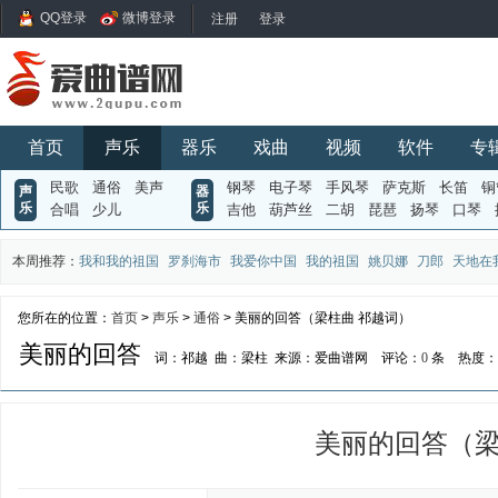
QQ登录
微博登录
首页
声乐
器乐
戏曲
视频
软件
专
民歌
通俗
美声
钢琴
电子琴
手风琴
萨克斯
长笛
铜
声
器
乐
乐
合唱
少儿
吉他
葫芦丝
二胡
琵琶
扬琴
口琴
本周推荐：
我和我的祖国
罗刹海市
我爱你中国
我的祖国
姚贝娜
刀郎
天地在
您所在的位置：
首页
>
声乐
>
通俗
> 美丽的回答（梁柱曲 祁越词）
美丽的回答
词：祁越
曲：梁柱
来源：爱曲谱网
评论：
0
条
热度：
美丽的回答（梁