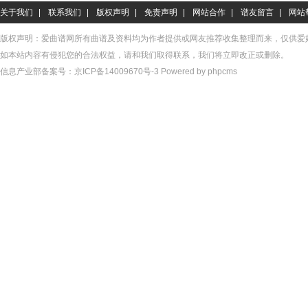
关于我们
|
联系我们
|
版权声明
|
免责声明
|
网站合作
|
谱友留言
|
网站
版权声明：爱曲谱网所有曲谱及资料均为作者提供或网友推荐收集整理而来，仅供爱
如本站内容有侵犯您的合法权益，请和我们取得联系，我们将立即改正或删除。
信息产业部备案号：
京ICP备14009670号-3
Powered by phpcms