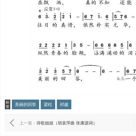
标
美丽的回答
梁柱
祁越
签
上一首：
诗歌姐姐（胡袁萍曲 张康源词）