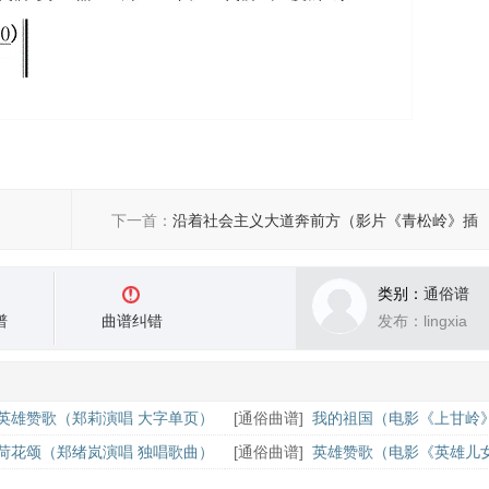
下一首：
沿着社会主义大道奔前方（影片《青松岭》插
曲）
类别：
通俗谱
谱
曲谱纠错
发布：lingxia
英雄赞歌（郑莉演唱 大字单页）
[
通俗曲谱
]
我的祖国（电影《上甘岭
郭兰英原唱）
荷花颂（郑绪岚演唱 独唱歌曲）
[
通俗曲谱
]
英雄赞歌（电影《英雄儿
曲）