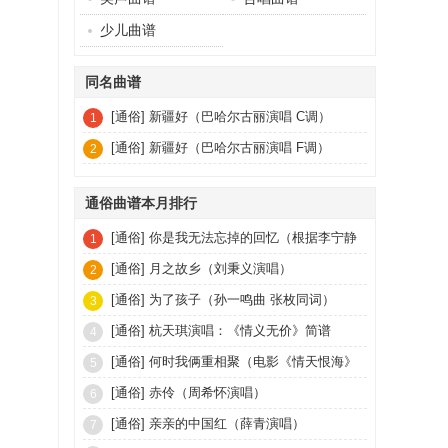
少儿曲谱
同名曲谱
[通俗]
新疆好（巴哈尔古丽演唱 C调）
1
[通俗]
新疆好（巴哈尔古丽演唱 F调）
2
通俗曲谱本月排行
[通俗]
你是我无法忘掉的回忆（根据李宁静
1
演唱音频记谱）
[通俗]
月之故乡（刘秉义演唱）
2
[通俗]
为了孩子（孙一鸣曲 张枚同词）
3
[通俗]
杭天琪演唱：《情义无价》简谱
4
[通俗]
何时我俩重相聚（电影《情天恨海》
5
插曲）
[通俗]
赤伶（周希怀演唱）
6
[通俗]
亲亲的中国红（薛青演唱）
7