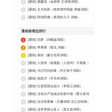
[通俗]
紫藤花（金婷婷 王泽南演唱）
8
[通俗]
五月的风（线简谱对照版 周璇演唱）
9
[通俗]
阿弥陀佛（真理的儿子 词曲）
10
通俗曲谱总排行
[通俗]
旧梦（刘晓超演唱）
1
[通俗]
苹果香（狼戈 词曲）
2
[通俗]
画你（蒙古包哥演唱）
3
[通俗]
人世间（电视剧《人世间》片尾曲 ）
4
[通俗]
乌兰巴托的夜（丹正母子演唱）
5
[通俗]
相思月（齐旦布演唱）
6
[通俗]
红星照我去战斗（李双江演唱）
7
[通俗]
没有共产党就没有新中国（曹火星词
8
曲）
[通俗]
还没有爱够（王馨演唱 沈公宝制谱）
9
[通俗]
这世界那么多人（莫文蔚演唱）
10