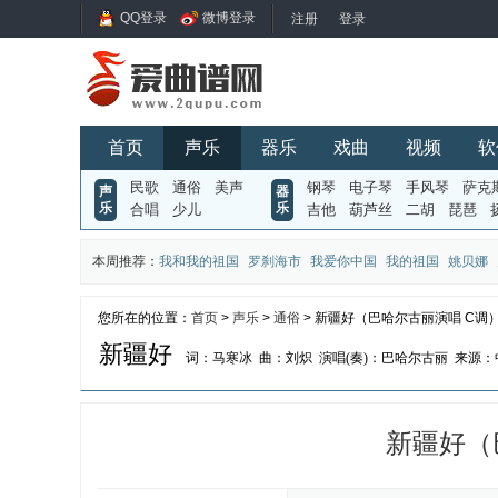
QQ登录
微博登录
首页
声乐
器乐
戏曲
视频
软
民歌
通俗
美声
钢琴
电子琴
手风琴
萨克
声
器
乐
乐
合唱
少儿
吉他
葫芦丝
二胡
琵琶
本周推荐：
我和我的祖国
罗刹海市
我爱你中国
我的祖国
姚贝娜
您所在的位置：
首页
>
声乐
>
通俗
> 新疆好（巴哈尔古丽演唱 C调
新疆好
词：马寒冰
曲：刘炽
演唱(奏)：巴哈尔古丽
来源：
新疆好（