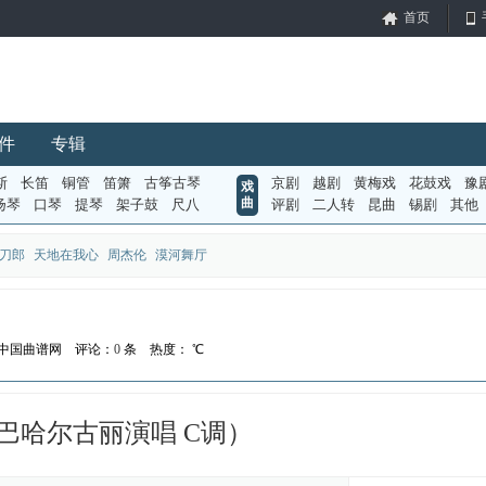
首页
件
专辑
斯
长笛
铜管
笛箫
古筝古琴
京剧
越剧
黄梅戏
花鼓戏
豫
戏
曲
扬琴
口琴
提琴
架子鼓
尺八
评剧
二人转
昆曲
锡剧
其他
刀郎
天地在我心
周杰伦
漠河舞厅
）
中国曲谱网
评论：
0
条
热度：
℃
巴哈尔古丽演唱 C调）