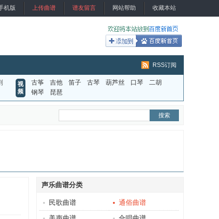
手机版
上传曲谱
谱友留言
网站帮助
收藏本站
RSS订阅
剧
古筝
吉他
笛子
古琴
葫芦丝
口琴
二胡
视
频
钢琴
琵琶
声乐曲谱分类
民歌曲谱
通俗曲谱
美声曲谱
合唱曲谱