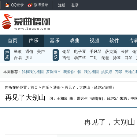
QQ登录
微博登录
首页
声乐
器乐
戏曲
视频
软件
专
民歌
通俗
美声
钢琴
电子琴
手风琴
萨克斯
长笛
铜
声
器
乐
乐
合唱
少儿
吉他
葫芦丝
二胡
琵琶
扬琴
口琴
本周推荐：
我和我的祖国
罗刹海市
我爱你中国
我的祖国
姚贝娜
刀郎
天地在
您所在的位置：
首页
>
声乐
>
通俗
> 再见了，大别山（吕继宏演唱）
再见了大别山
词：王和泉
曲：雷远生
演唱(奏)：吕继宏
来源：中
再见了，大别山