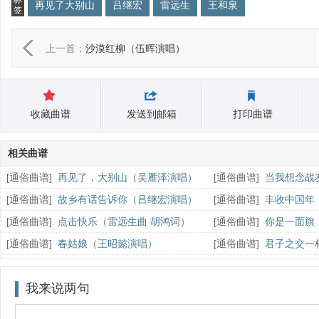
标
再见了大别山
吕继宏
雷远生
王和泉
签
上一首：
沙漠红柳（伍晖演唱）
收藏曲谱
发送到邮箱
打印曲谱
相关曲谱
[
通俗曲谱
]
再见了，大别山（吴雁泽演唱）
[
通俗曲谱
]
当我想念战
唱）
[
通俗曲谱
]
故乡有话告诉你（吕继宏演唱）
[
通俗曲谱
]
丰收中国年
[
通俗曲谱
]
点击快乐（雷远生曲 胡鸿词）
[
通俗曲谱
]
你是一面旗
[
通俗曲谱
]
春姑娘（王昭懿演唱）
[
通俗曲谱
]
君子之交一
泉词）