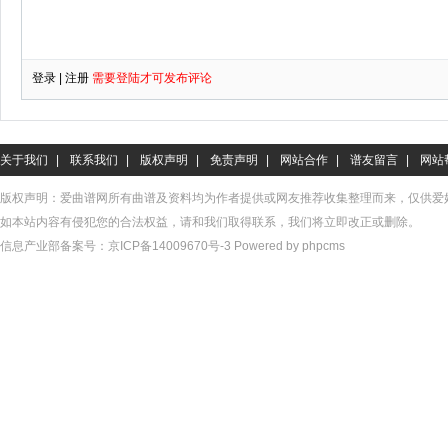
关于我们
|
联系我们
|
版权声明
|
免责声明
|
网站合作
|
谱友留言
|
网站
版权声明：爱曲谱网所有曲谱及资料均为作者提供或网友推荐收集整理而来，仅供爱
如本站内容有侵犯您的合法权益，请和我们取得联系，我们将立即改正或删除。
信息产业部备案号：
京ICP备14009670号-3
Powered by phpcms