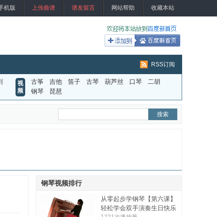
手机版
上传曲谱
谱友留言
网站帮助
收藏本站
RSS订阅
剧
古筝
吉他
笛子
古琴
葫芦丝
口琴
二胡
视
频
钢琴
琵琶
钢琴视频排行
从零起步学钢琴【第六课】
轻松学会双手演奏生日快乐