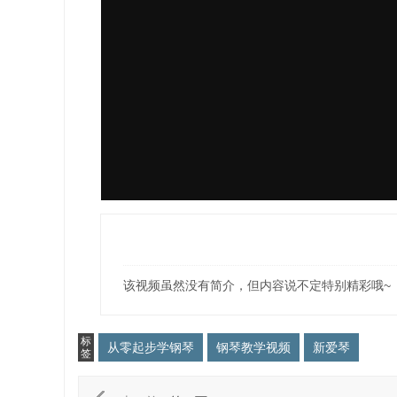
该视频虽然没有简介，但内容说不定特别精彩哦~
标
从零起步学钢琴
钢琴教学视频
新爱琴
签