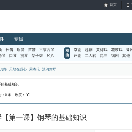
首页
件
专辑
斯
长笛
铜管
笛箫
古筝古琴
京剧
越剧
黄梅戏
花鼓戏
豫
戏
曲
扬琴
口琴
提琴
架子鼓
尺八
评剧
二人转
昆曲
锡剧
其他
刀郎
天地在我心
周杰伦
漠河舞厅
琴的基础知识
论：
0
条
热度：
℃
琴【第一课】钢琴的基础知识