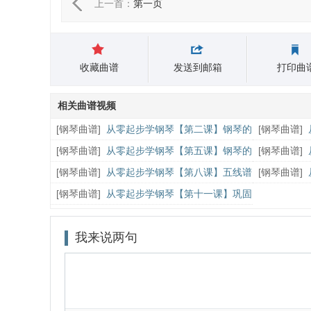
上一首：
第一页
收藏曲谱
发送到邮箱
打印曲
相关曲谱视频
[
钢琴曲谱
]
从零起步学钢琴【第二课】钢琴的
[
钢琴曲谱
]
识谱与节奏
钟学会双手演
[
钢琴曲谱
]
从零起步学钢琴【第五课】钢琴的
[
钢琴曲谱
]
钢琴演奏中的和弦
会双手演奏生
[
钢琴曲谱
]
从零起步学钢琴【第八课】五线谱
[
钢琴曲谱
]
的升号和还原
识点练习曲《
[
钢琴曲谱
]
从零起步学钢琴【第十一课】巩固
练习曲《致爱丽丝》下