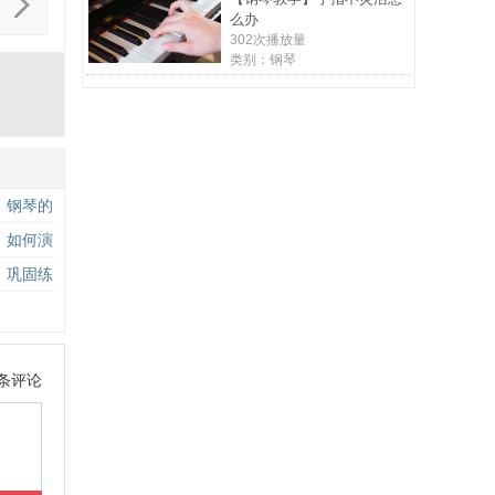
么办
302次播放量
类别：钢琴
】钢琴的
】如何演
】巩固练