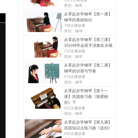
1221次播放量
类别：钢琴
从零起步学钢琴【第一课】
钢琴的基础知识
796次播放量
类别：钢琴
从零起步学钢琴【第三课】
10分钟学会双手演奏欢乐颂
715次播放量
类别：钢琴
从零起步学钢琴【第二课】
钢琴的识谱与节奏
574次播放量
类别：钢琴
从零起步学钢琴【第十一
课】巩固练习曲《致爱丽
丝》下
522次播放量
类别：钢琴
从零起步学钢琴【第九课】
巩固知识点练习曲《送别》
492次播放量