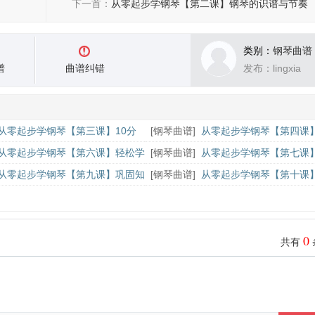
下一首：
从零起步学钢琴【第二课】钢琴的识谱与节奏
类别：
钢琴曲谱
谱
曲谱纠错
发布：lingxia
从零起步学钢琴【第三课】10分
[
钢琴曲谱
]
从零起步学钢琴【第四课
奏欢乐颂
乐句中的呼吸
从零起步学钢琴【第六课】轻松学
[
钢琴曲谱
]
从零起步学钢琴【第七课
日快乐
奏附点音符
从零起步学钢琴【第九课】巩固知
[
钢琴曲谱
]
从零起步学钢琴【第十课
送别》
习曲《致爱丽丝》上