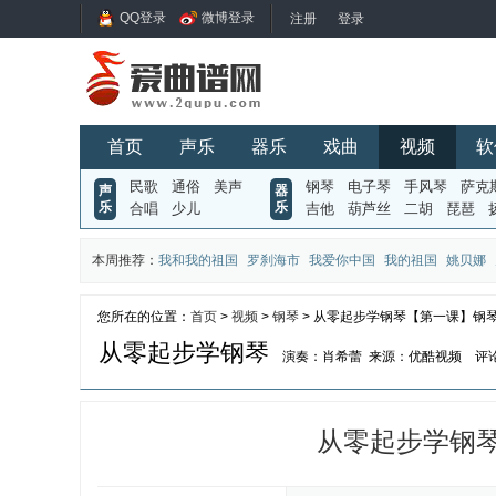
QQ登录
微博登录
首页
声乐
器乐
戏曲
视频
软
民歌
通俗
美声
钢琴
电子琴
手风琴
萨克
声
器
乐
乐
合唱
少儿
吉他
葫芦丝
二胡
琵琶
本周推荐：
我和我的祖国
罗刹海市
我爱你中国
我的祖国
姚贝娜
您所在的位置：
首页
>
视频
>
钢琴
> 从零起步学钢琴【第一课】钢
从零起步学钢琴
演奏：肖希蕾
来源：优酷视频
评
从零起步学钢