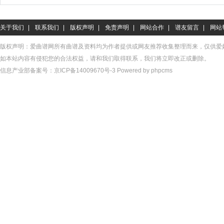
关于我们
|
联系我们
|
版权声明
|
免责声明
|
网站合作
|
谱友留言
|
网站
版权声明：爱曲谱网所有曲谱及资料均为作者提供或网友推荐收集整理而来，仅供爱
如本站内容有侵犯您的合法权益，请和我们取得联系，我们将立即改正或删除。
信息产业部备案号：
京ICP备14009670号-3
Powered by phpcms