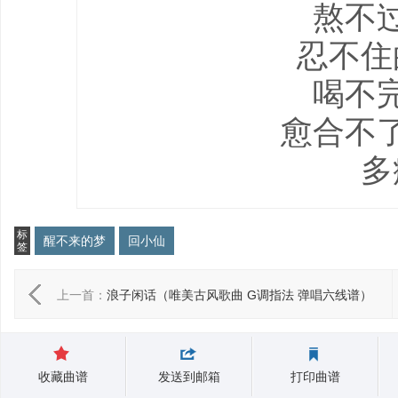
熬不
忍不住
喝不
愈合不
多
标
醒不来的梦
回小仙
签
上一首：
浪子闲话（唯美古风歌曲 G调指法 弹唱六线谱）
收藏曲谱
发送到邮箱
打印曲谱