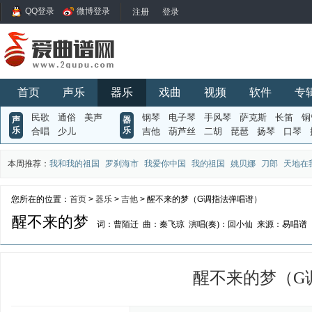
QQ登录
微博登录
首页
声乐
器乐
戏曲
视频
软件
专
民歌
通俗
美声
钢琴
电子琴
手风琴
萨克斯
长笛
铜
声
器
乐
乐
合唱
少儿
吉他
葫芦丝
二胡
琵琶
扬琴
口琴
本周推荐：
我和我的祖国
罗刹海市
我爱你中国
我的祖国
姚贝娜
刀郎
天地在
您所在的位置：
首页
>
器乐
>
吉他
> 醒不来的梦（G调指法弹唱谱）
醒不来的梦
词：曹陌迁
曲：秦飞琼
演唱(奏)：回小仙
来源：易唱谱
醒不来的梦（G