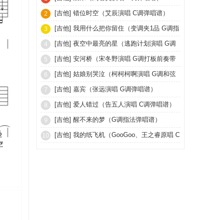
[吉他]
错位时空（艾辰演唱 C调弹唱谱）
2
[吉他]
我用什么把你留住（变调夹1品 G调指
3
法）
[吉他]
夜空中最亮的星（逃跑计划演唱 G调
4
指法编配）
[吉他]
安河桥（宋冬野演唱 G调打板前奏带
5
间奏）
[吉他]
姑娘别哭泣（柯柯柯啊演唱 G调和弦
6
编配）
[吉他]
嘉宾（张远演唱 G调弹唱谱）
7
[吉他]
爱人错过（告五人演唱 C调弹唱谱）
8
[吉他]
醒不来的梦（G调指法弹唱谱）
9
[吉他]
我的纸飞机（GooGoo、王之睿原唱 C
10
调版伴奏谱）