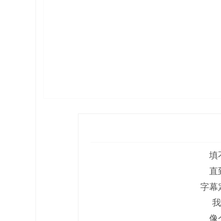
填
直
字幕
我
像