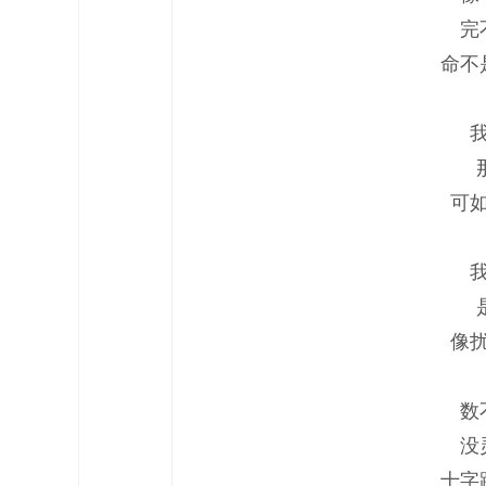
完
命不
可
像
数
没
十字