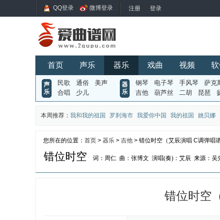
QQ登录
微博登录
首页
声乐
器乐
戏曲
视频
软
民歌
通俗
美声
钢琴
电子琴
手风琴
萨克
声
器
乐
乐
合唱
少儿
吉他
葫芦丝
二胡
琵琶
本周推荐：
我和我的祖国
罗刹海市
我爱你中国
我的祖国
姚贝娜
您所在的位置：
首页
>
器乐
>
吉他
> 错位时空（艾辰演唱 C调弹唱
错位时空
词：周仁
曲：张博文
演唱(奏)：艾辰
来源：吴先
错位时空（