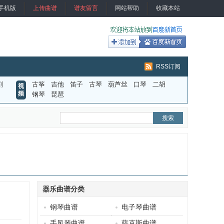
手机版
上传曲谱
谱友留言
网站帮助
收藏本站
RSS订阅
剧
古筝
吉他
笛子
古琴
葫芦丝
口琴
二胡
视
频
钢琴
琵琶
器乐曲谱分类
钢琴曲谱
电子琴曲谱
手风琴曲谱
萨克斯曲谱