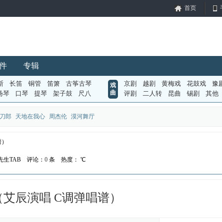
首页
件
专辑
斯
长笛
铜管
笛箫
古筝古琴
京剧
越剧
黄梅戏
花鼓戏
豫
戏
曲
扬琴
口琴
提琴
架子鼓
尺八
评剧
二人转
昆曲
锡剧
其他
刀郎
天地在我心
周杰伦
漠河舞厅
谱）
生TAB
评论：
0
条
热度：
℃
艾辰演唱 C调弹唱谱）