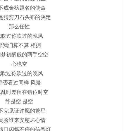
不成金榜题名的使命
是猜剪刀石头布的决定
那么任性
我吹过你吹过的晚风
那我们算不算 相拥
如梦初醒般的两手空空
心也空
我吹过你吹过的晚风
是否看过同样 风景
扰乱时差留在错位时空
终是空 是空
不完见证许愿的繁星
灵验谁来安慰坏心情
路口闪烁不停的信号灯