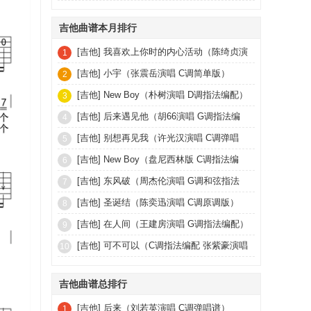
吉他曲谱本月排行
[吉他]
我喜欢上你时的内心活动（陈绮贞演
1
唱 C调和弦编配）
[吉他]
小宇（张震岳演唱 C调简单版）
2
[吉他]
New Boy（朴树演唱 D调指法编配）
3
[吉他]
后来遇见他（胡66演唱 G调指法编
4
配）
[吉他]
别想再见我（许光汉演唱 C调弹唱
5
谱）
[吉他]
New Boy（盘尼西林版 C调指法编
6
配）
[吉他]
东风破（周杰伦演唱 G调和弦指法
7
版）
[吉他]
圣诞结（陈奕迅演唱 C调原调版）
8
[吉他]
在人间（王建房演唱 G调指法编配）
9
[吉他]
可不可以（C调指法编配 张紫豪演唱
10
民谣歌曲）
吉他曲谱总排行
[吉他]
后来（刘若英演唱 C调弹唱谱）
1