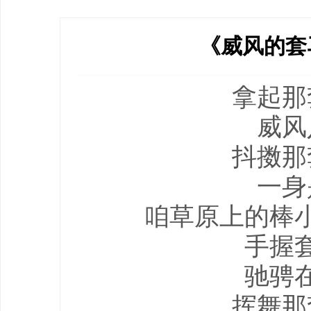
《威风的套
拿起那
威风
抖擞那
一身
咱草原上的棒
手握
驰骋
挥舞那