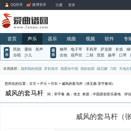
QQ登录
微博登录
首页
声乐
器乐
戏曲
视频
软件
专
民歌
通俗
美声
钢琴
电子琴
手风琴
萨克斯
长笛
铜
声
器
乐
乐
合唱
少儿
吉他
葫芦丝
二胡
琵琶
扬琴
口琴
本周推荐：
我和我的祖国
罗刹海市
我爱你中国
我的祖国
姚贝娜
刀郎
天地在
您所在的位置：
首页
>
声乐
>
民歌
> 威风的套马杆（张文曲 宋宇春词）
威风的套马杆
词：宋宇春
曲：张文
来源：中国原创音乐基地
评
威风的套马杆（张