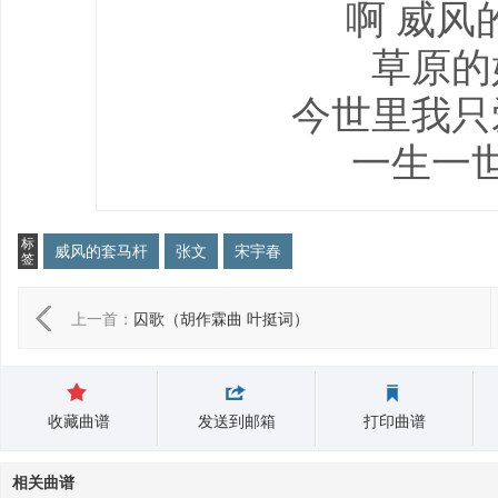
啊 威风
草原的
今世里我只
一生一
标
威风的套马杆
张文
宋宇春
签
上一首：
囚歌（胡作霖曲 叶挺词）
收藏曲谱
发送到邮箱
打印曲谱
相关曲谱