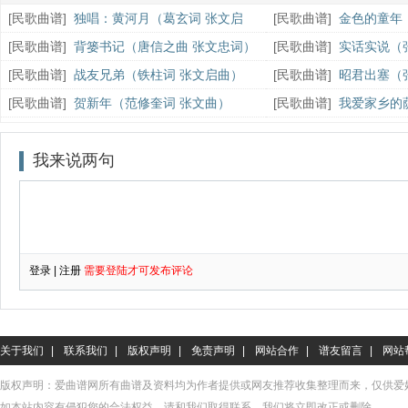
[
民歌曲谱
]
独唱：黄河月（葛玄词 张文启
[
民歌曲谱
]
金色的童年
曲）
[
民歌曲谱
]
背篓书记（唐信之曲 张文忠词）
[
民歌曲谱
]
实话实说（
[
民歌曲谱
]
战友兄弟（铁柱词 张文启曲）
[
民歌曲谱
]
昭君出塞（
[
民歌曲谱
]
贺新年（范修奎词 张文曲）
[
民歌曲谱
]
我爱家乡的
春词）
关于我们
|
联系我们
|
版权声明
|
免责声明
|
网站合作
|
谱友留言
|
网站
版权声明：爱曲谱网所有曲谱及资料均为作者提供或网友推荐收集整理而来，仅供爱
如本站内容有侵犯您的合法权益，请和我们取得联系，我们将立即改正或删除。