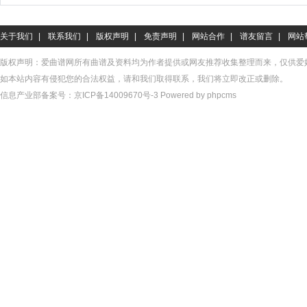
关于我们
|
联系我们
|
版权声明
|
免责声明
|
网站合作
|
谱友留言
|
网站
版权声明：爱曲谱网所有曲谱及资料均为作者提供或网友推荐收集整理而来，仅供爱
如本站内容有侵犯您的合法权益，请和我们取得联系，我们将立即改正或删除。
信息产业部备案号：
京ICP备14009670号-3
Powered by phpcms