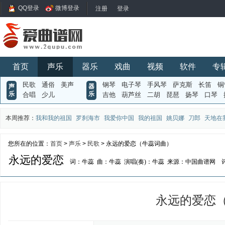
QQ登录
微博登录
首页
声乐
器乐
戏曲
视频
软件
专
民歌
通俗
美声
钢琴
电子琴
手风琴
萨克斯
长笛
铜
声
器
乐
乐
合唱
少儿
吉他
葫芦丝
二胡
琵琶
扬琴
口琴
本周推荐：
我和我的祖国
罗刹海市
我爱你中国
我的祖国
姚贝娜
刀郎
天地在
您所在的位置：
首页
>
声乐
>
民歌
> 永远的爱恋（牛蕊词曲）
永远的爱恋
词：牛蕊
曲：牛蕊
演唱(奏)：牛蕊
来源：中国曲谱网
永远的爱恋