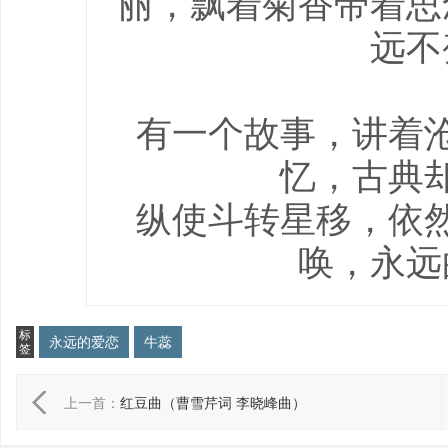
丽，飘着菊香带着思
远不
有一个故事，讲着
忆，古典
纵使斗转星移，依
唤，永远
标
永远的爱恋
牛蕊
签
上一首：
红豆曲（曹雪芹词 李晓峰曲）