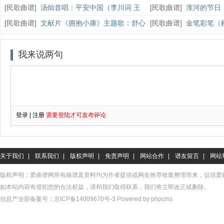
持一词）
[
民歌曲谱
]
汤灿首唱：平安中国（李川词 王
[
民歌曲谱
]
淮河的节日
佑贵曲）
词）
[
民歌曲谱
]
文献片《拥抱小康》主题歌：舒心
[
民歌曲谱
]
金笔彩笔（
的日子 简谱
卫工人）
关于我们
|
联系我们
|
版权声明
|
免责声明
|
网站合作
|
谱友留言
|
网站
版权声明：爱曲谱网所有曲谱及资料均为作者提供或网友推荐收集整理而来，仅供爱
如本站内容有侵犯您的合法权益，请和我们取得联系，我们将立即改正或删除。
信息产业部备案号：
京ICP备14009670号-3
Powered by phpcms