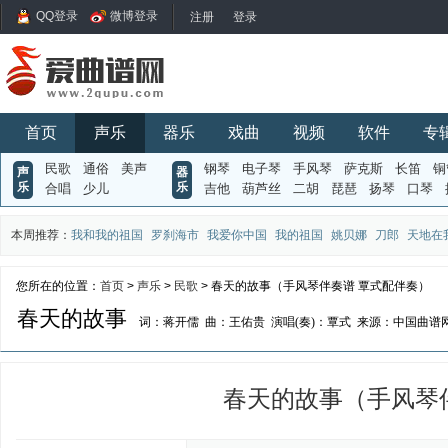
QQ登录
微博登录
首页
声乐
器乐
戏曲
视频
软件
专
民歌
通俗
美声
钢琴
电子琴
手风琴
萨克斯
长笛
铜
声
器
乐
乐
合唱
少儿
吉他
葫芦丝
二胡
琵琶
扬琴
口琴
本周推荐：
我和我的祖国
罗刹海市
我爱你中国
我的祖国
姚贝娜
刀郎
天地在
您所在的位置：
首页
>
声乐
>
民歌
> 春天的故事（手风琴伴奏谱 覃式配伴奏）
春天的故事
词：蒋开儒
曲：王佑贵
演唱(奏)：覃式
来源：中国曲谱
春天的故事（手风琴