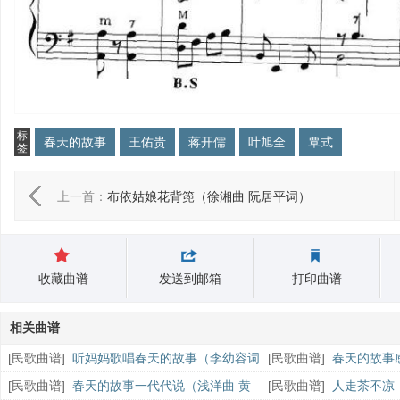
标
春天的故事
王佑贵
蒋开儒
叶旭全
覃式
签
上一首：
布依姑娘花背篼（徐湘曲 阮居平词）
收藏曲谱
发送到邮箱
打印曲谱
相关曲谱
[
民歌曲谱
]
听妈妈歌唱春天的故事（李幼容词
[
民歌曲谱
]
春天的故事
邵丹、王连才曲）
唐新成曲）
[
民歌曲谱
]
春天的故事一代代说（浅洋曲 黄
[
民歌曲谱
]
人走茶不凉